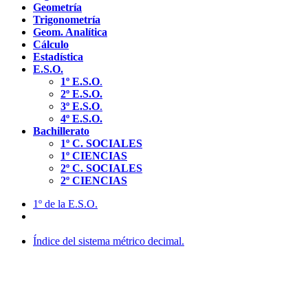
Geometría
Trigonometría
Geom. Analítica
Cálculo
Estadística
E.S.O.
1º E.S.O
.
2º E.S.O.
3º E.S.O
.
4º E.S.O.
Bachillerato
1º C. SOCIALES
1º CIENCIAS
2º C. SOCIALES
2º CIENCIAS
1º de la E.S.O.
Índice del sistema métrico decimal.