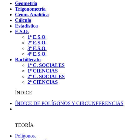
Geometría
Trigonometría
Geom. Analítica
Cálculo
Estadística
E.S.O.
1º E.S.O
.
2º E.S.O.
3º E.S.O
.
4º E.S.O.
Bachillerato
1º C. SOCIALES
1º CIENCIAS
2º C. SOCIALES
2º CIENCIAS
ÍNDICE
ÍNDICE DE POLÍGONOS Y CIRCUNFERENCIAS
TEORÍA
Polígonos.