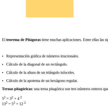
El
teorema de Pitágoras
tiene muchas aplicaciones. Entre ellas las si
• Representación gráfica de números irracionales.
• Cálculo de la diagonal de un rectángulo.
• Cálculo de la altura de un triángulo isósceles.
• Cálculo de la apotema de un hexágono regular.
Ternas pitagóricas
: una terna pitagórica son tres números enteros que v
2
2
2
5
= 3
+ 4
2
2
2
13
= 5
+ 12