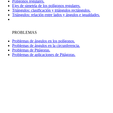
Polígonos regulares.
Ejes de simetría de los polígonos regulares.
Triángulos: clasificación y triángulos rectángulos.
Triángulos: relación entre lados y ángulos e igualdades.
PROBLEMAS
Problemas de ángulos en los polígonos.
Problemas de ángulos en la circunferencia.
Problemas de Pitágoras.
Problemas de aplicaciones de Pitágoras.