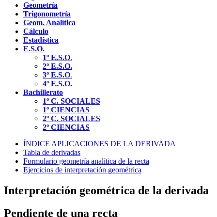
Geometría
Trigonometría
Geom. Analítica
Cálculo
Estadística
E.S.O.
1º E.S.O
.
2º E.S.O.
3º E.S.O
.
4º E.S.O.
Bachillerato
1º C. SOCIALES
1º CIENCIAS
2º C. SOCIALES
2º CIENCIAS
ÍNDICE APLICACIONES DE LA DERIVADA
Tabla de derivadas
Formulario geometría analítica de la recta
Ejercicios de interpretación geométrica
Interpretación geométrica de la derivada
Pendiente de una recta