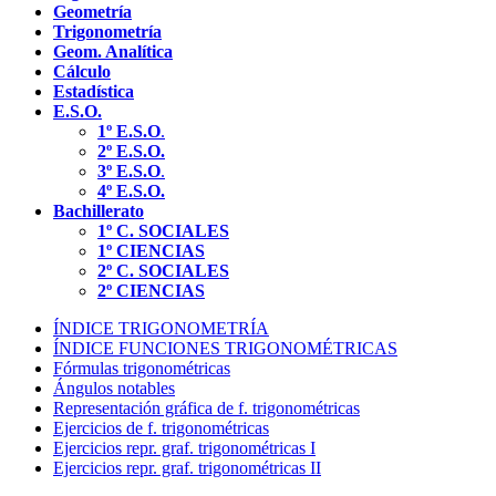
Geometría
Trigonometría
Geom. Analítica
Cálculo
Estadística
E.S.O.
1º E.S.O
.
2º E.S.O.
3º E.S.O
.
4º E.S.O.
Bachillerato
1º C. SOCIALES
1º CIENCIAS
2º C. SOCIALES
2º CIENCIAS
ÍNDICE TRIGONOMETRÍA
ÍNDICE FUNCIONES TRIGONOMÉTRICAS
Fórmulas trigonométricas
Ángulos notables
Representación gráfica de f. trigonométricas
Ejercicios de f. trigonométricas
Ejercicios repr. graf. trigonométricas I
Ejercicios repr. graf. trigonométricas II