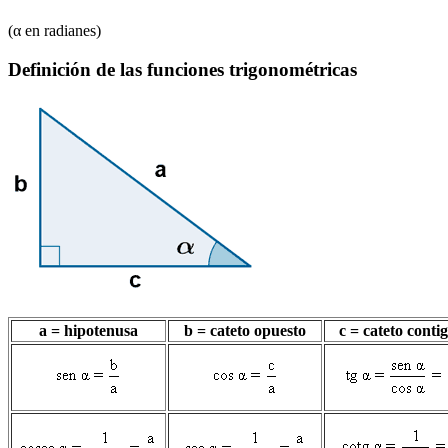
(
α
en radianes)
Definición de las funciones trigonométricas
a = hipotenusa
b = cateto opuesto
c = cateto conti