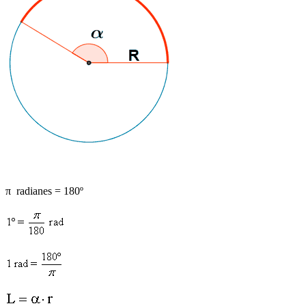
π
radianes = 180º