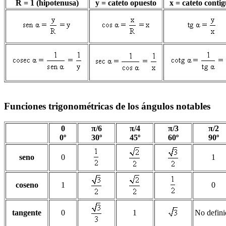
R = 1 (hipotenusa)
y = cateto opuesto
x = cateto conti
Funciones trigonométricas de los ángulos notables
0
π/6
π/4
π/3
π/2
0º
30º
45º
60º
90º
seno
0
1
coseno
1
0
tangente
0
1
No defini