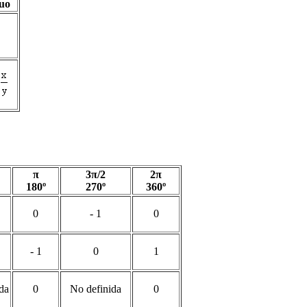
guo
π
3π/2
2π
180º
270º
360º
0
- 1
0
- 1
0
1
da
0
No definida
0