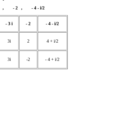
i , - 2 , - 4 - i/2
- 3 i
- 2
- 4 - i/2
3i
2
4 + i/2
3i
-2
- 4 + i/2