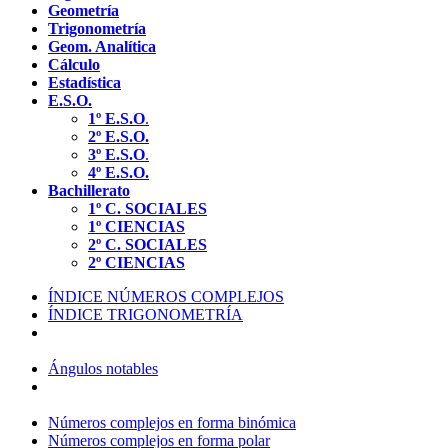
Geometría
Trigonometría
Geom. Analítica
Cálculo
Estadística
E.S.O.
1º E.S.O
.
2º E.S.O.
3º E.S.O
.
4º E.S.O.
Bachillerato
1º C. SOCIALES
1º CIENCIAS
2º C. SOCIALES
2º CIENCIAS
ÍNDICE NÚMEROS COMPLEJOS
ÍNDICE TRIGONOMETRÍA
Ángulos notables
Números complejos en forma binómica
Números complejos en forma polar