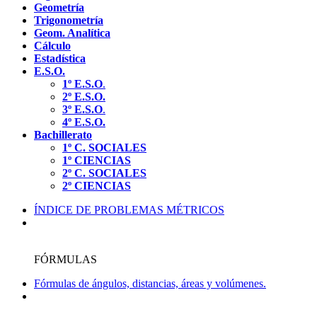
Geometría
Trigonometría
Geom. Analítica
Cálculo
Estadística
E.S.O.
1º E.S.O
.
2º E.S.O.
3º E.S.O
.
4º E.S.O.
Bachillerato
1º C. SOCIALES
1º CIENCIAS
2º C. SOCIALES
2º CIENCIAS
ÍNDICE DE PROBLEMAS MÉTRICOS
FÓRMULAS
Fórmulas de ángulos, distancias, áreas y volúmenes.