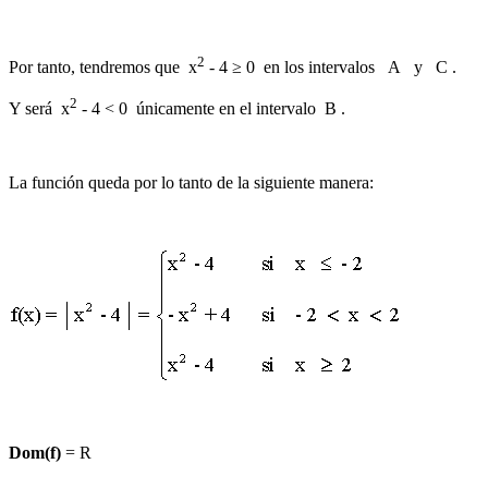
2
Por tanto, tendremos que x
- 4 ≥ 0 en los intervalos A y C .
2
Y será x
- 4 < 0 únicamente en el intervalo B .
La función queda por lo tanto de la siguiente manera:
Dom(f)
= R