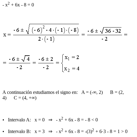
2
- x
+ 6x - 8 = 0
A continuación estudiamos el signo en: A = (-∞, 2) B = (2,
4) C = (4, +∞)
2
• Intervalo A: x = 0 ⇒ - x
+ 6x - 8 = - 8
< 0
2
2
• Intervalo B: x = 3 ⇒ - x
+ 6x - 8 = -(3)
+ 6·3 - 8 = 1
> 0