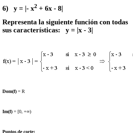
2
6) y = |- x
+ 6x - 8|
Representa la siguiente función con todas
sus características: y = |x - 3|
Dom(f)
= R
Im(f)
= [0, +∞)
Puntos de corte: