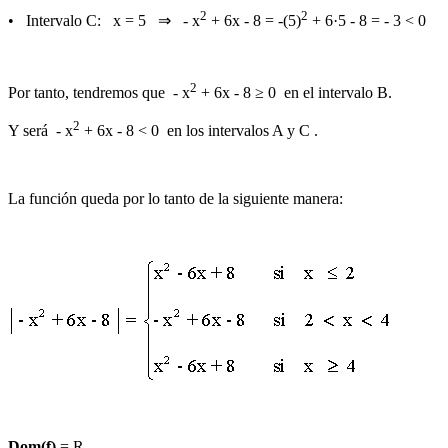
2
2
• Intervalo C: x = 5 ⇒ - x
+ 6x - 8 = -(5)
+ 6·5 - 8 = - 3
< 0
2
Por tanto, tendremos que - x
+ 6x - 8 ≥ 0 en el intervalo B.
2
Y será - x
+ 6x - 8 < 0 en los intervalos A y C .
La función queda por lo tanto de la siguiente manera:
Dom(f)
= R