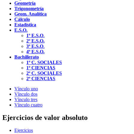
Geometría
Trigonometría
Geom. Analítica
Cálculo
Estadística
E.S.O.
1º E.S.O
.
2º E.S.O.
3º E.S.O
.
4º E.S.O.
Bachillerato
1º C. SOCIALES
1º CIENCIAS
2º C. SOCIALES
2º CIENCIAS
Vínculo uno
Vínculo dos
Vínculo tres
Vínculo cuatro
Ejercicios de valor absoluto
Ejercicios