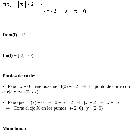
Dom(f)
= R
Im(f)
= [-2, +∞)
Puntos de corte:
• Para x = 0 tenemos que f(0) = - 2 ⇒ El punto de corte con
el eje Y es (0, - 2)
• Para que f(x) = 0 ⇒ 0 = |x| - 2 ⇒ |x| = 2 ⇒ x = ±2
⇒ Corta al eje X en los puntos (- 2, 0) y (2, 0)
Monotonía: