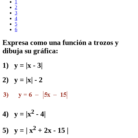
1
2
3
4
5
6
Expresa como una función a trozos y
dibuja su gráfica:
1) y = |x - 3|
2) y = |x| - 2
2
4) y = |x
- 4|
2
5) y = | x
+ 2x - 15 |