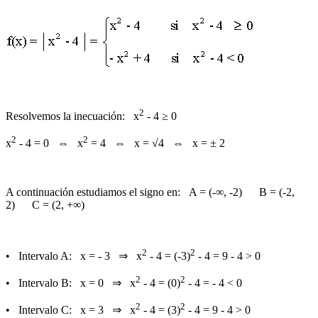
2
Resolvemos la inecuación: x
- 4 ≥ 0
2
2
x
- 4 = 0 ⇔ x
= 4 ⇔ x = √4 ⇔ x = ± 2
A continuación estudiamos el signo en: A = (-∞, -2) B = (-2,
2) C = (2, +∞)
2
2
• Intervalo A: x = - 3 ⇒ x
- 4 = (-3)
- 4 = 9 - 4
> 0
2
2
• Intervalo B: x = 0 ⇒ x
- 4 = (0)
- 4 = - 4
< 0
2
2
• Intervalo C: x = 3 ⇒ x
- 4 = (3)
- 4 = 9 - 4
> 0