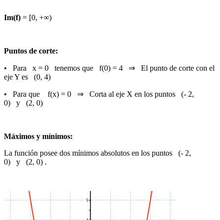
Im(f)
= [0, +∞)
Puntos de corte:
• Para x = 0 tenemos que f(0) = 4 ⇒ El punto de corte con el
eje Y es (0, 4)
• Para que f(x) = 0 ⇒ Corta al eje X en los puntos (- 2,
0) y (2, 0)
Máximos y mínimos:
La función posee dos mínimos absolutos en los puntos (- 2,
0) y (2, 0) .