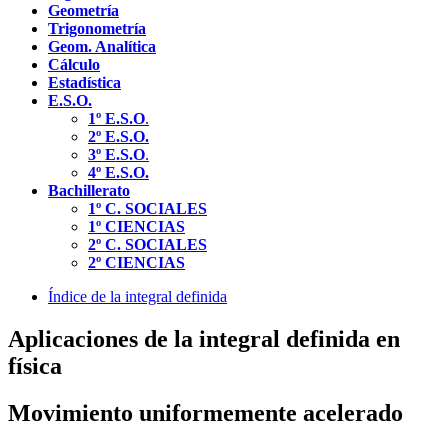
Geometría
Trigonometría
Geom. Analítica
Cálculo
Estadística
E.S.O.
1º E.S.O
.
2º E.S.O.
3º E.S.O
.
4º E.S.O.
Bachillerato
1º C. SOCIALES
1º CIENCIAS
2º C. SOCIALES
2º CIENCIAS
Índice de la integral definida
Aplicaciones de la integral definida en
física
Movimiento uniformemente acelerado