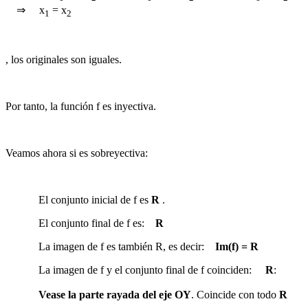
⇒ x
= x
1
2
, los originales son iguales.
Por tanto, la función f es inyectiva.
Veamos ahora si es sobreyectiva:
El conjunto inicial de f es
R
.
El conjunto final de f es:
R
La imagen de f es también
R
, es decir:
Im(f) = R
La imagen de f y el conjunto final de f coinciden:
R
:
Vease la parte rayada del eje OY
. Coincide con todo
R