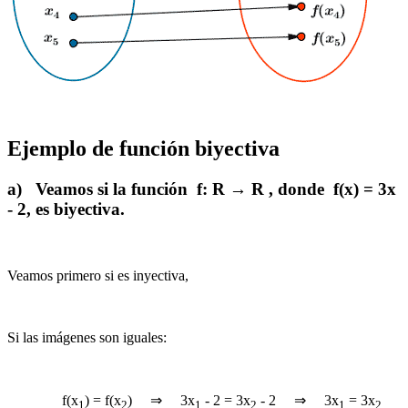
Ejemplo de función biyectiva
a) Veamos si la función f:
R
→
R
, donde f(x) = 3x
- 2, es biyectiva.
Veamos primero si es inyectiva,
Si las imágenes son iguales:
f(x
) = f(x
) ⇒ 3x
- 2 = 3x
- 2 ⇒ 3x
= 3x
1
2
1
2
1
2