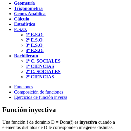
Geometría
Trigonometría
Geom. Analítica
Cálculo
Estadística
E.S.O.
1º E.S.O
.
2º E.S.O.
3º E.S.O
.
4º E.S.O.
Bachillerato
1º C. SOCIALES
1º CIENCIAS
2º C. SOCIALES
2º CIENCIAS
Funciones
Composición de funciones
Ejercicios de función inversa
Función inyectiva
Una función f de dominio D = Dom(f) es
inyectiva
cuando a
elementos distintos de D le corresponden imágenes distintas: