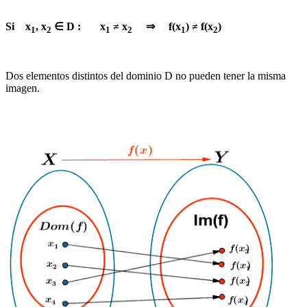
Si x
, x
∈ D : x
≠ x
⇒ f(x
) ≠ f(x
)
1
2
1
2
1
2
Dos elementos distintos del dominio D no pueden tener la misma
imagen.