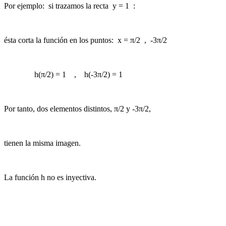
Por ejemplo: si trazamos la recta y = 1 :
ésta corta la función en los puntos: x =
π
/2 , -3
π
/2
h(
π
/2) = 1 , h(-3
π
/2) = 1
Por tanto, dos elementos distintos,
π
/2 y -
3π
/2,
tienen la misma imagen.
La función h no es inyectiva.