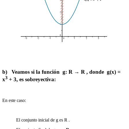
b) Veamos si la función g:
R
→
R
, donde g(x) =
3
x
+ 3, es sobreyectiva:
En este caso:
El conjunto inicial de g es
R
.