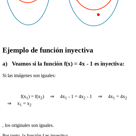
Ejemplo de función inyectiva
a) Veamos si la función f(x) = 4x - 1 es inyectiva:
Si las imágenes son iguales:
f(x
) = f(x
) ⇒ 4x
- 1 = 4x
- 1 ⇒ 4x
= 4x
1
2
1
2
1
2
⇒ x
= x
1
2
, los originales son iguales.
Por tanto, la función f es inyectiva.