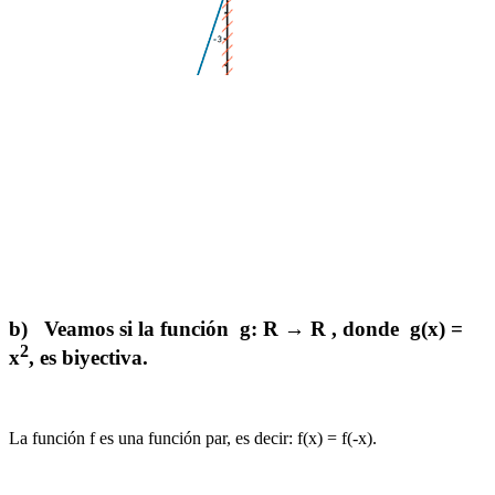
b) Veamos si la función g:
R
→
R
, donde g(x) =
2
x
, es biyectiva.
La función f es una función par, es decir: f(x) = f(-x).